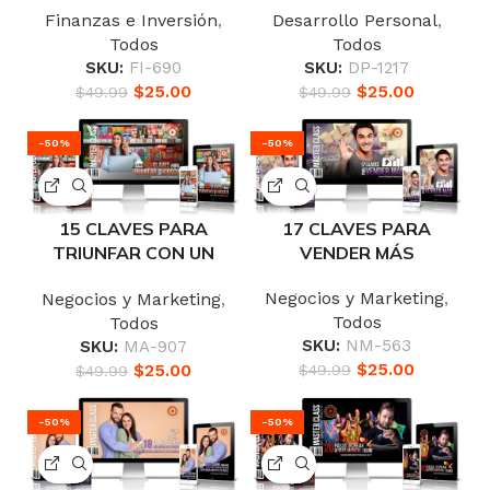
Finanzas e Inversión
,
Desarrollo Personal
,
Todos
Todos
SKU:
FI-690
SKU:
DP-1217
$
25.00
$
25.00
$
49.99
$
49.99
-50%
-50%
15 CLAVES PARA
17 CLAVES PARA
TRIUNFAR CON UN
VENDER MÁS
KIOSCO
Negocios y Marketing
,
Negocios y Marketing
,
Todos
Todos
SKU:
NM-563
SKU:
MA-907
$
25.00
$
25.00
$
49.99
$
49.99
-50%
-50%