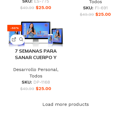
SKU:
ES-775
Todos
$
25.00
SKU:
FI-691
$
49.99
$
25.00
$
49.99
-50%
7 SEMANAS PARA
SANAR CUERPO Y
MENTE
Desarrollo Personal
,
Todos
SKU:
DP-1168
$
25.00
$
49.99
Load more products