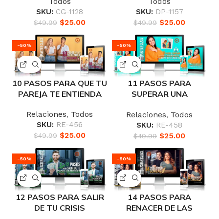
Todos
Todos
SKU:
CG-1128
SKU:
DP-1157
$
25.00
$
25.00
$
49.99
$
49.99
-50%
-50%
10 PASOS PARA QUE TU
11 PASOS PARA
PAREJA TE ENTIENDA
SUPERAR UNA
RUPTURA
Relaciones
,
Todos
Relaciones
,
Todos
SENTIMENTAL, CON
SKU:
RE-456
SKU:
RE-458
APOYO DE TUS
$
25.00
$
25.00
$
49.99
$
49.99
ÁNGELES
-50%
-50%
12 PASOS PARA SALIR
14 PASOS PARA
DE TU CRISIS
RENACER DE LAS
FINANCIERA
CENIZAS