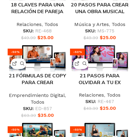
18 CLAVES PARA UNA
20 PASOS PARA CREAR
RELACIÓN DE PAREJA
UNA OBRA MUSICAL
EMOCIONALMENTE
DESDE CERO
Relaciones
,
Todos
Música y Artes
,
Todos
ESTABLE
SKU:
RE-468
SKU:
MS-775
$
25.00
$
25.00
$
49.99
$
49.99
-50%
-50%
21 FÓRMULAS DE COPY
21 PASOS PARA
PARA CREAR
OLVIDAR A TU EX
ARGUMENTOS
Relaciones
,
Todos
Emprendimiento Digital
,
PERSUASIVOS
SKU:
RE-467
Todos
$
25.00
SKU:
ED-857
$
49.99
$
35.00
$
69.99
-50%
-50%