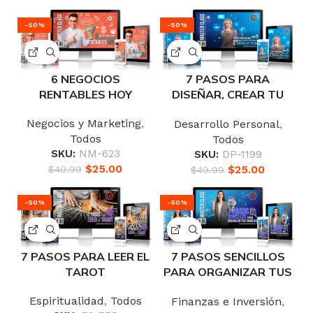
-50%
-50%
6 NEGOCIOS
7 PASOS PARA
RENTABLES HOY
DISEÑAR, CREAR TU
FUTURO Y RECUPERAR
Negocios y Marketing
,
Desarrollo Personal
,
EL CONTROL DE TU
Todos
Todos
VIDA
SKU:
NM-623
SKU:
DP-1199
$
25.00
$
25.00
$
49.99
$
49.99
-50%
-50%
7 PASOS PARA LEER EL
7 PASOS SENCILLOS
TAROT
PARA ORGANIZAR TUS
FINANZAS
Espiritualidad
,
Todos
Finanzas e Inversión
,