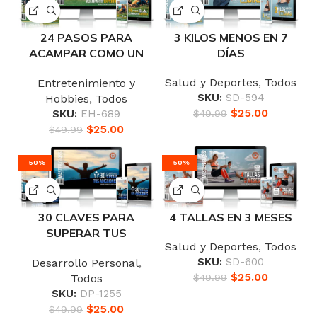
24 PASOS PARA
3 KILOS MENOS EN 7
ACAMPAR COMO UN
DÍAS
EXPERTO
Salud y Deportes
,
Todos
Entretenimiento y
SKU:
SD-594
Hobbies
,
Todos
$
25.00
SKU:
EH-689
$
49.99
$
25.00
$
49.99
-50%
-50%
30 CLAVES PARA
4 TALLAS EN 3 MESES
SUPERAR TUS
Salud y Deportes
,
Todos
ADICCIONES
SKU:
SD-600
Desarrollo Personal
,
$
25.00
Todos
$
49.99
SKU:
DP-1255
$
25.00
$
49.99