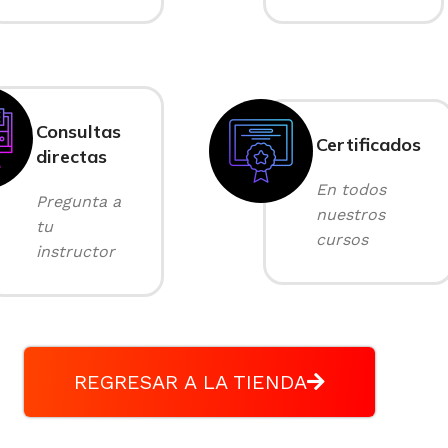
Consultas
Certificados
directas
En todos
Pregunta a
nuestros
tu
cursos
instructor
REGRESAR A LA TIENDA