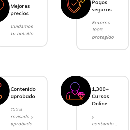
Pagos
Mejores
seguros
precios
Entorno
Cuidamos
100%
tu bolsillo
protegido
Contenido
1,300+
aprobado
Cursos
Online
100%
revisado y
y
aprobado
contando...