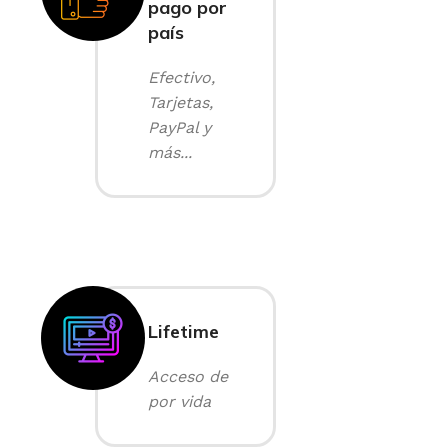
pago por
país
Efectivo,
Tarjetas,
PayPal y
más...
Lifetime
Acceso de
por vida