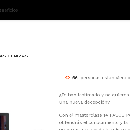
eneficios
LAS CENIZAS
56
personas están viendo
¿Te han lastimado y no quieres 
una nueva decepción?
Con el masterclass 14 PASOS
obtendrás el conocimiento y la 
empezar aun desde la misma a