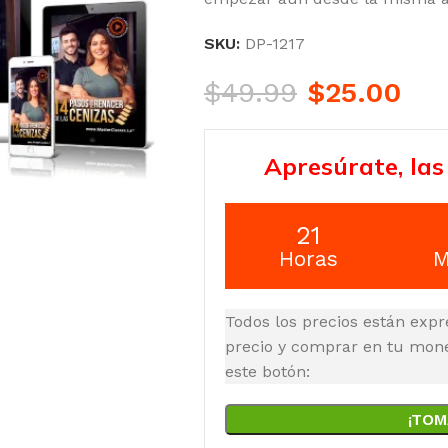
SKU:
DP-1217
$
49.99
$
25.00
Apresúrate, las
21
Horas
M
Todos los precios están expr
precio y comprar en tu moned
este botón:
¡TOM