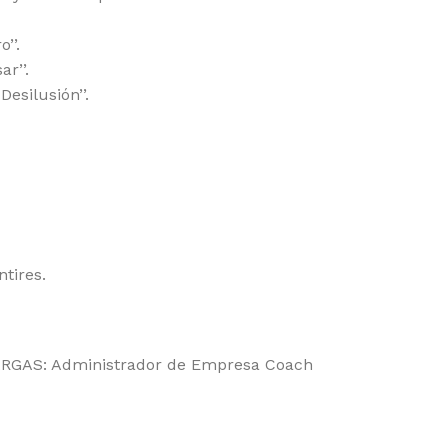
’’.
r’’.
esilusión’’.
tires.
RGAS: Administrador de Empresa Coach