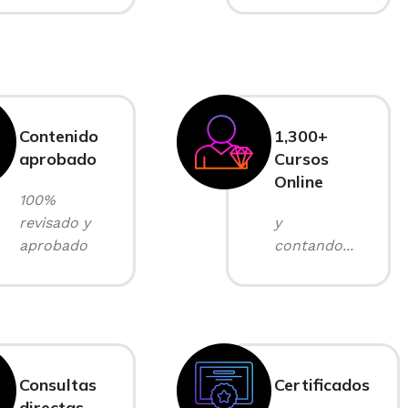
Contenido
1,300+
aprobado
Cursos
Online
100%
revisado y
y
aprobado
contando...
Consultas
Certificados
directas