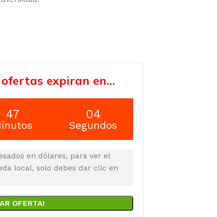
 ofertas expiran en…
47
03
inutos
Segundos
esados en dólares, para ver el
a local, solo debes dar clic en
AR OFERTA!