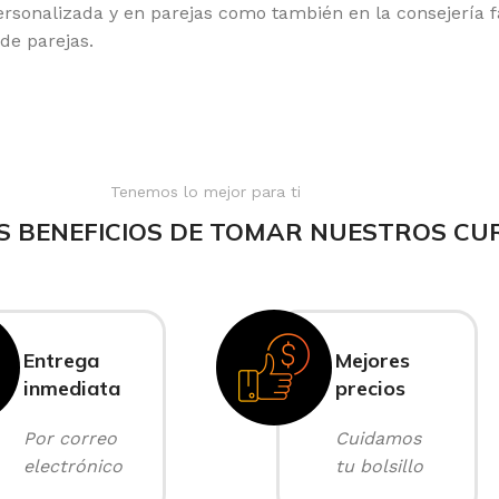
ersonalizada y en parejas como también en la consejería 
de parejas.
Tenemos lo mejor para ti
S BENEFICIOS DE TOMAR NUESTROS CU
Entrega
Mejores
inmediata
precios
Por correo
Cuidamos
electrónico
tu bolsillo