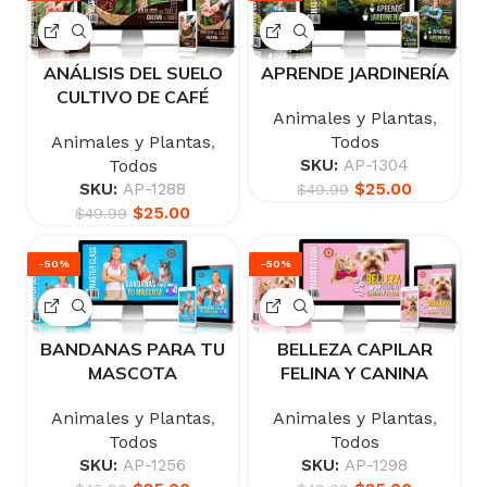
ANÁLISIS DEL SUELO
APRENDE JARDINERÍA
CULTIVO DE CAFÉ
Animales y Plantas
,
Animales y Plantas
,
Todos
Todos
SKU:
AP-1304
$
25.00
SKU:
AP-1288
$
49.99
$
25.00
$
49.99
-50%
-50%
BANDANAS PARA TU
BELLEZA CAPILAR
MASCOTA
FELINA Y CANINA
Animales y Plantas
,
Animales y Plantas
,
Todos
Todos
SKU:
AP-1256
SKU:
AP-1298