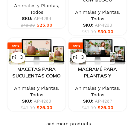
Animales y Plantas
,
Todos
Animales y Plantas
,
SKU:
AP-1294
Todos
$
25.00
SKU:
AP-1293
$
49.99
$
30.00
$
59.99
-50%
-50%
MACETAS PARA
MACRAMÉ PARA
SUCULENTAS COMO
PLANTAS Y
NEGOCIO
KOKEDAMAS
Animales y Plantas
,
Animales y Plantas
,
Todos
Todos
SKU:
AP-1263
SKU:
AP-1267
$
25.00
$
25.00
$
49.99
$
49.99
Load more products