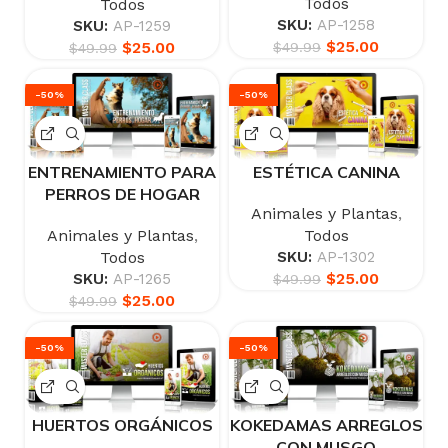
Todos
Todos
SKU:
AP-1258
SKU:
AP-1259
$
25.00
$
25.00
$
49.99
$
49.99
-50%
-50%
ENTRENAMIENTO PARA
ESTÉTICA CANINA
PERROS DE HOGAR
Animales y Plantas
,
Animales y Plantas
,
Todos
Todos
SKU:
AP-1302
$
25.00
SKU:
AP-1265
$
49.99
$
25.00
$
49.99
-50%
-50%
HUERTOS ORGÁNICOS
KOKEDAMAS ARREGLOS
CON MUSGO