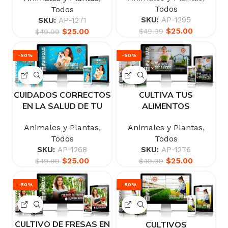
Todos
Todos
SKU:
AP-1295
SKU:
AP-1271
$
25.00
$
25.00
$
49.99
$
49.99
-50%
-50%
CUIDADOS CORRECTOS
CULTIVA TUS
EN LA SALUD DE TU
ALIMENTOS
PERRO
ORGÁNICOS
Animales y Plantas
,
Animales y Plantas
,
Todos
Todos
SKU:
AP-1268
SKU:
AP-1276
$
25.00
$
25.00
$
49.99
$
49.99
-50%
-50%
CULTIVO DE FRESAS EN
CULTIVOS