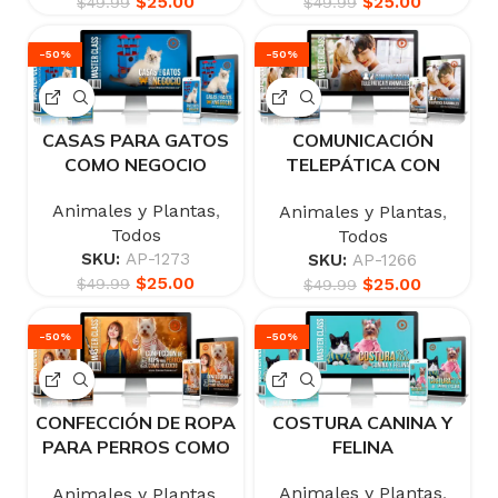
$
25.00
$
25.00
$
49.99
$
49.99
-50%
-50%
CASAS PARA GATOS
COMUNICACIÓN
COMO NEGOCIO
TELEPÁTICA CON
ANIMALES
Animales y Plantas
,
Animales y Plantas
,
Todos
Todos
SKU:
AP-1273
SKU:
AP-1266
$
25.00
$
25.00
$
49.99
$
49.99
-50%
-50%
CONFECCIÓN DE ROPA
COSTURA CANINA Y
PARA PERROS COMO
FELINA
NEGOCIO
Animales y Plantas
,
Animales y Plantas
,