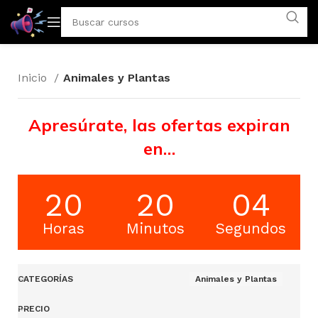
Inicio
Animales y Plantas
Apresúrate, las ofertas expiran
en…
20
20
04
Horas
Minutos
Segundos
CATEGORÍAS
Animales y Plantas
PRECIO