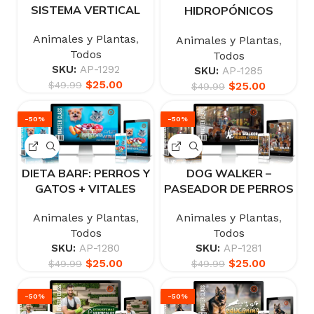
SISTEMA VERTICAL
HIDROPÓNICOS
URBANOS
Animales y Plantas
,
Animales y Plantas
,
Todos
Todos
SKU:
AP-1292
SKU:
AP-1285
$
25.00
$
25.00
$
49.99
$
49.99
-50%
-50%
DIETA BARF: PERROS Y
DOG WALKER –
GATOS + VITALES
PASEADOR DE PERROS
Animales y Plantas
,
Animales y Plantas
,
Todos
Todos
SKU:
AP-1280
SKU:
AP-1281
$
25.00
$
25.00
$
49.99
$
49.99
-50%
-50%