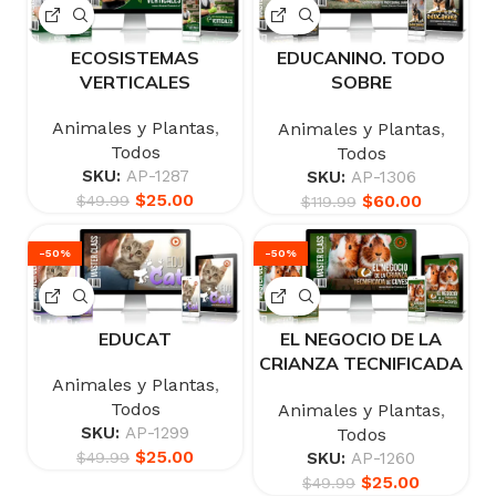
ECOSISTEMAS
EDUCANINO. TODO
VERTICALES
SOBRE
ADIESTRAMIENTO
Animales y Plantas
,
Animales y Plantas
,
CANINO
Todos
Todos
SKU:
AP-1287
SKU:
AP-1306
$
25.00
$
60.00
$
49.99
$
119.99
-50%
-50%
EDUCAT
EL NEGOCIO DE LA
CRIANZA TECNIFICADA
Animales y Plantas
,
DE CUYES
Todos
Animales y Plantas
,
SKU:
AP-1299
Todos
$
25.00
SKU:
AP-1260
$
49.99
$
25.00
$
49.99