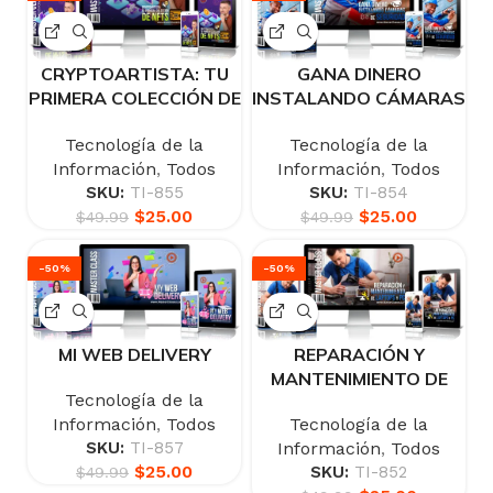
CRYPTOARTISTA: TU
GANA DINERO
PRIMERA COLECCIÓN DE
INSTALANDO CÁMARAS
NFTS
DE SEGURIDAD
Tecnología de la
Tecnología de la
Información
,
Todos
Información
,
Todos
SKU:
TI-855
SKU:
TI-854
$
25.00
$
25.00
$
49.99
$
49.99
-50%
-50%
MI WEB DELIVERY
REPARACIÓN Y
MANTENIMIENTO DE
Tecnología de la
LAPTOPS Y PC
Información
,
Todos
Tecnología de la
SKU:
TI-857
Información
,
Todos
$
25.00
SKU:
TI-852
$
49.99