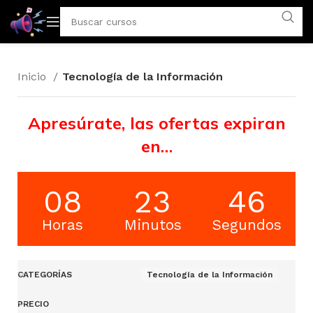
Inicio
Tecnología de la Información
Apresúrate, las ofertas expiran
en…
08
23
46
Horas
Minutos
Segundos
CATEGORÍAS
Tecnología de la Información
PRECIO