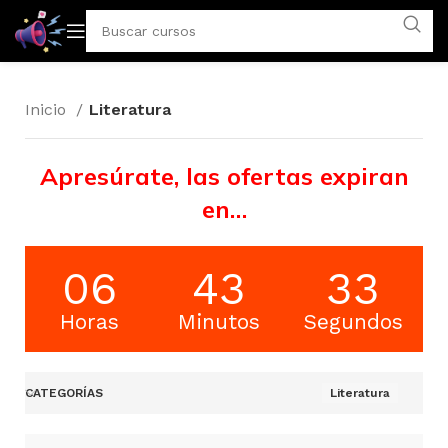
Inicio
Literatura
Apresúrate, las ofertas expiran
en…
06
43
33
Horas
Minutos
Segundos
CATEGORÍAS
Literatura