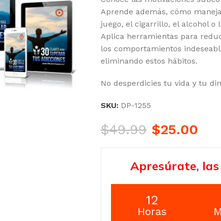
Aprende además, cómo manejar l
juego, el cigarrillo, el alcohol
Aplica herramientas para reduc
los comportamientos indeseabl
eliminando estos hábitos.
No desperdicies tu vida y tu di
SKU:
DP-1255
$
49.99
$
25.00
Apresúrate, las
12
Horas
M