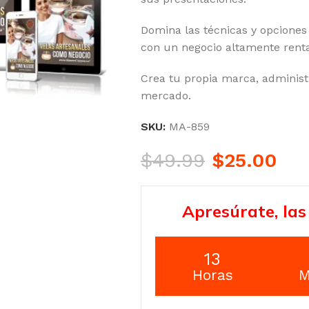
Domina las técnicas y opciones
con un negocio altamente renta
Crea tu propia marca, administ
mercado.
SKU:
MA-859
$
49.99
$
25.00
Apresúrate, las
13
Horas
M