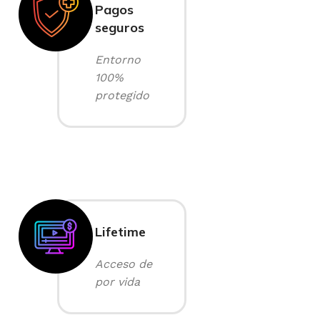
Pagos
seguros
Entorno
100%
protegido
Lifetime
Acceso de
por vida