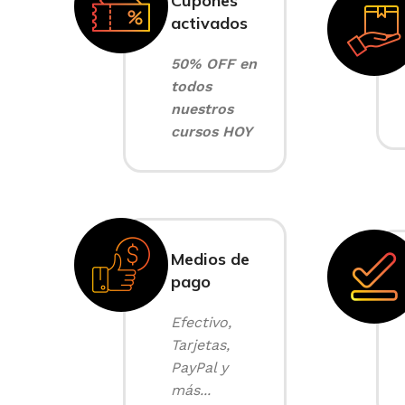
Cupones
activados
50% OFF en
todos
nuestros
cursos HOY
Medios de
pago
Efectivo,
Tarjetas,
PayPal y
más...