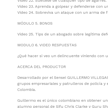
Video 22. Suéltese de cualquier tipo de agarres.
Video 23. Aprenda a golpear y defenderse con un
Video 24. Sobreviva un ataque con un arma de f
MÓDULO 5. BONOS
Video 25. Tips de un abogado sobre legítima def
MODULO 6. VIDEO RESPUESTAS
¿Qué hacer si veo un delincuente viniendo con 
ACERCA DEL PRODUCTOR
Desarrollado por el Sensei GUILLERMO VILLEGAS, 
grupos empresariales y patrulleros de policía y e
Colombia.
Guillermo es el único colombiano en obtener un 
alumno personal de Sifu Chris Clarke y Guru S