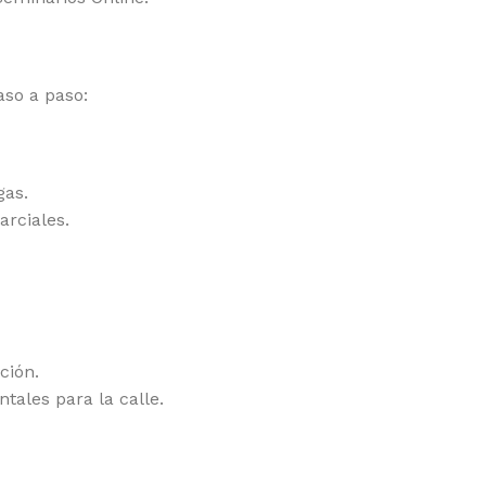
aso a paso:
gas.
arciales.
ción.
tales para la calle.