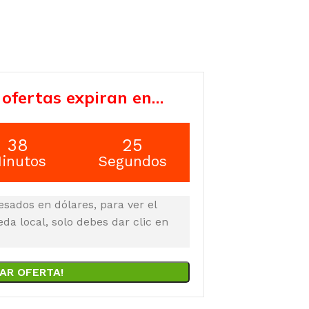
 ofertas expiran en…
38
24
inutos
Segundos
esados en dólares, para ver el
a local, solo debes dar clic en
AR OFERTA!