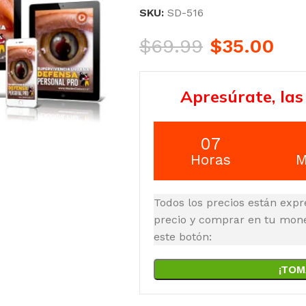
SKU:
SD-516
$
69.99
$
35.00
Apresúrate, las
07
Horas
M
Todos los precios están expr
precio y comprar en tu moned
este botón:
¡TOM