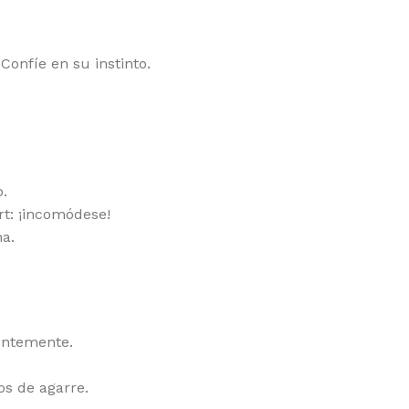
Confíe en su instinto.
o.
rt: ¡incomódese!
na.
entemente.
os de agarre.