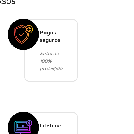
RSOS
Pagos
seguros
Entorno
100%
protegido
Lifetime