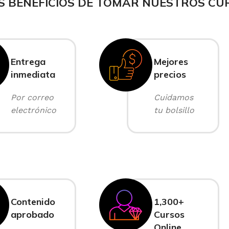
S BENEFICIOS DE TOMAR NUESTROS CU
Entrega
Mejores
inmediata
precios
Por correo
Cuidamos
electrónico
tu bolsillo
Contenido
1,300+
aprobado
Cursos
Online