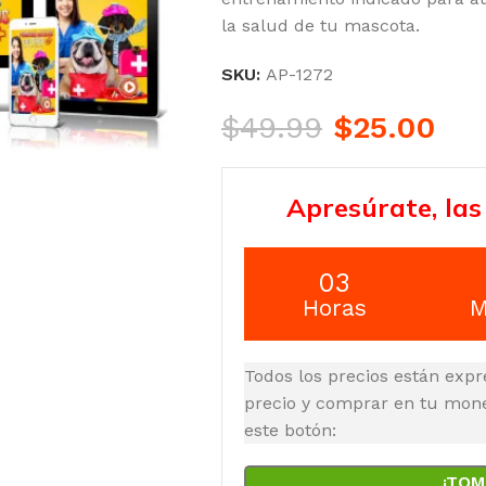
la salud de tu mascota.
SKU:
AP-1272
$
49.99
$
25.00
Apresúrate, las
03
Horas
M
Todos los precios están expr
precio y comprar en tu moned
este botón:
¡TOM