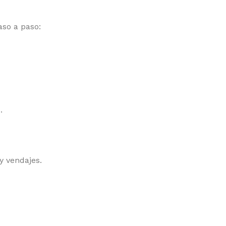
aso a paso:
.
y vendajes.