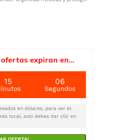
 ofertas expiran en…
15
05
inutos
Segundos
esados en dólares, para ver el
a local, solo debes dar clic en
AR OFERTA!