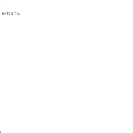
.
 extraño.
s.