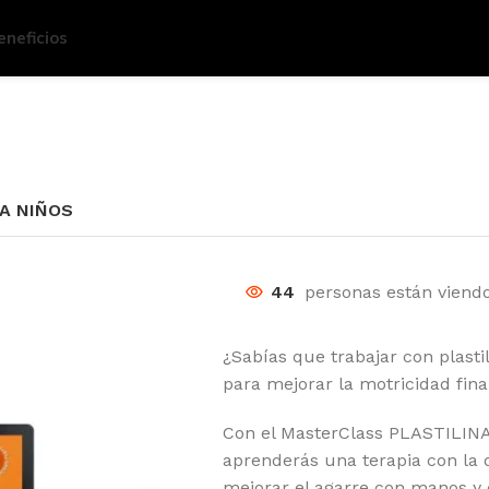
eneficios
RA NIÑOS
44
personas están viendo
¿Sabías que trabajar con plasti
para mejorar la motricidad fina
Con el MasterClass PLASTILI
aprenderás una terapia con la
mejorar el agarre con manos y d