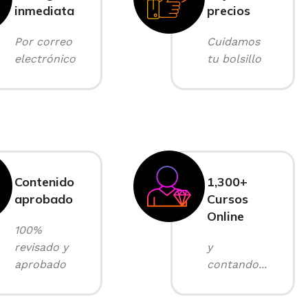
inmediata
precios
Por correo
Cuidamos
electrónico
tu bolsillo
Contenido
1,300+
aprobado
Cursos
Online
100%
revisado y
y
aprobado
contando...