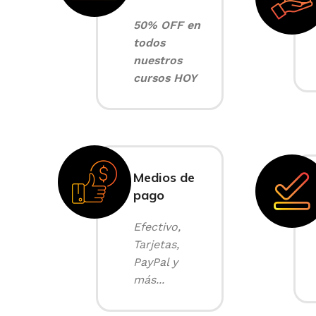
50% OFF en
todos
nuestros
cursos HOY
Medios de
pago
Efectivo,
Tarjetas,
PayPal y
más...