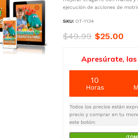
ejecución de acciones de motric
SKU:
OT-1134
$
49.99
$
25.00
Apresúrate, las
10
Horas
M
Todos los precios están expr
precio y comprar en tu moned
este botón:
¡TOM