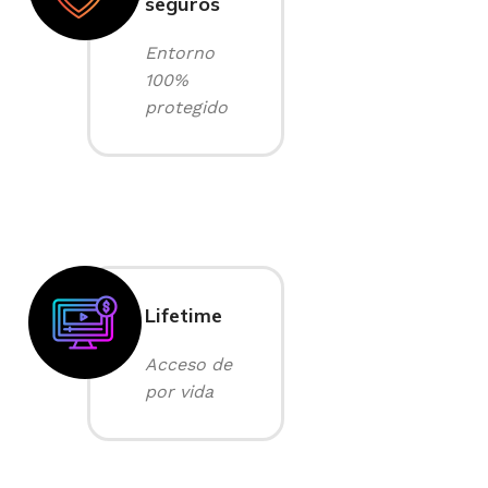
seguros
Entorno
100%
protegido
Lifetime
Acceso de
por vida