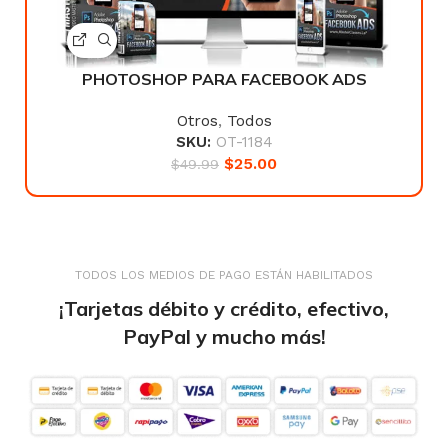
PHOTOSHOP PARA FACEBOOK ADS
Otros
,
Todos
SKU:
OT-1184
$
25.00
$
49.99
TODOS LOS MEDIOS DE PAGO ESTÁN HABILITADOS
¡Tarjetas débito y crédito, efectivo,
PayPal y mucho más!