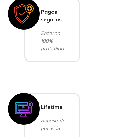
Pagos
seguros
Entorno
100%
protegido
Lifetime
Acceso de
por vida