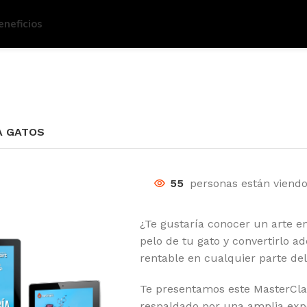
eneficios
A GATOS
55
personas están viendo
¿Te gustaría conocer un arte e
pelo de tu gato y convertirlo 
rentable en cualquier parte d
Te presentamos este MasterCl
respaldado por una amplia exp