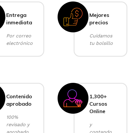
Entrega
Mejores
inmediata
precios
Por correo
Cuidamos
electrónico
tu bolsillo
Contenido
1,300+
aprobado
Cursos
Online
100%
revisado y
y
aprobado
contando...