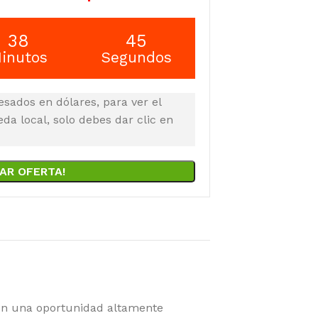
38
44
inutos
Segundos
esados en dólares, para ver el
a local, solo debes dar clic en
AR OFERTA!
 en una oportunidad altamente