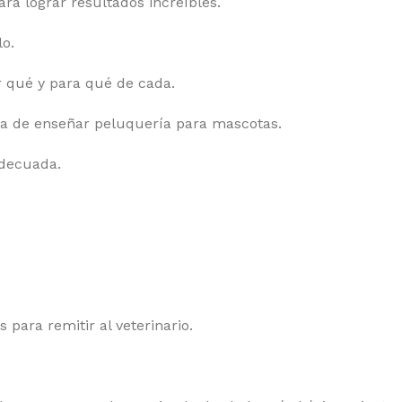
ara lograr resultados increíbles.
lo.
r qué y para qué de cada.
ma de enseñar peluquería para mascotas.
adecuada.
 para remitir al veterinario.