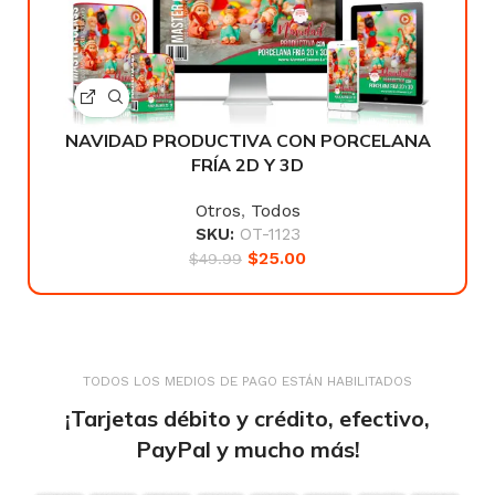
NAVIDAD PRODUCTIVA CON PORCELANA
FRÍA 2D Y 3D
Otros
,
Todos
SKU:
OT-1123
$
25.00
$
49.99
TODOS LOS MEDIOS DE PAGO ESTÁN HABILITADOS
¡Tarjetas débito y crédito, efectivo,
PayPal y mucho más!