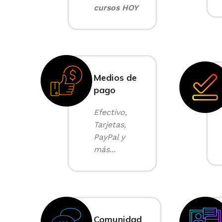
cursos HOY
Medios de
pago
Efectivo,
Tarjetas,
PayPal y
más...
Comunidad