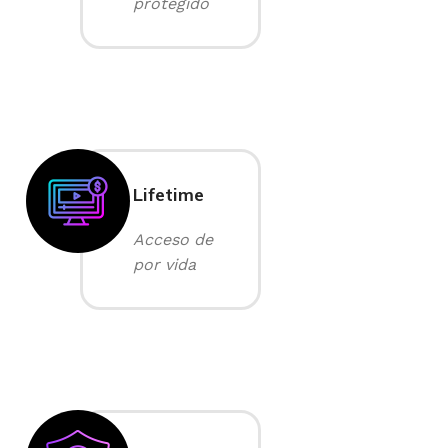
protegido
Lifetime
Acceso de
por vida