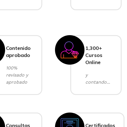
Contenido
1,300+
aprobado
Cursos
Online
100%
revisado y
y
aprobado
contando...
Consultas
Certificados