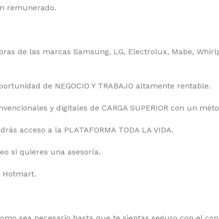
en remunerado.
oras de las marcas Samsung, LG, Electrolux, Mabe, Whirlp
portunidad de NEGOCIO Y TRABAJO altamente rentable.
onvencionales y digitales de CARGA SUPERIOR con un métod
endrás acceso a la PLATAFORMA TODA LA VIDA.
o si quieres una asesoría.
y Hotmart.
como sea necesario hasta que te sientas seguro con el con