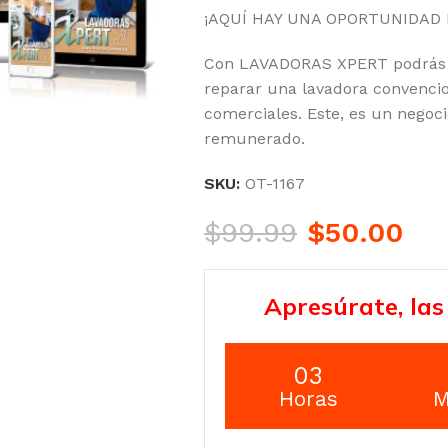
¡AQUÍ HAY UNA OPORTUNIDAD 
Con LAVADORAS XPERT podrás re
reparar una lavadora convencio
comerciales. Este, es un negoc
remunerado.
SKU:
OT-1167
$
99.99
$
50.00
Apresúrate, las
03
Horas
M