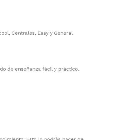
ool, Centrales, Easy y General
o de enseñanza fácil y práctico.
ocimiento. Esto lo podrás hacer de