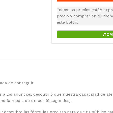
Todos los precios están expr
precio y comprar en tu moned
este botón:
¡TOM
ada de conseguir.
s a los anuncios, descubrió que nuestra capacidad de ate
moria media de un pez (9 segundos).
cubre las fórmulas precisas para que tu público capte