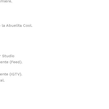
emiere.
la Abuelita Cool.
.
r Studio
ente (Feed).
ente (IGTV).
al.