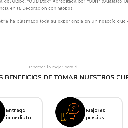
ia del Globo, “Qualatex”. Acreditada por “QBN” (Qualatex B
ncia en la Decoración con Globos.
tria ha plasmado toda su experiencia en un negocio que d
Tenemos lo mejor para ti
S BENEFICIOS DE TOMAR NUESTROS CU
Entrega
Mejores
inmediata
precios