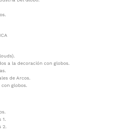
os.
ICA
louds).
dos a la decoración con globos.
as.
les de Arcos.
 con globos.
os.
 1.
 2.