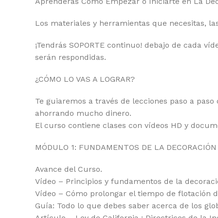
Aprenderás Cómo Empezar o Iniciarte en La Dec
Los materiales y herramientas que necesitas, las
¡Tendrás SOPORTE continuo! debajo de cada víd
serán respondidas.
¿CÓMO LO VAS A LOGRAR?
Te guiaremos a través de lecciones paso a paso
ahorrando mucho dinero.
El curso contiene clases con vídeos HD y docum
MÓDULO 1: FUNDAMENTOS DE LA DECORACIÓN
Avance del Curso.
Vídeo – Principios y fundamentos de la decoraci
Vídeo – Cómo prolongar el tiempo de flotación de
Guía: Todo lo que debes saber acerca de los glob
Artículo – Ley de California : Directrices de la I