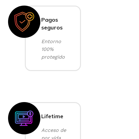
Pagos
seguros
Entorno
100%
protegido
Lifetime
Acceso de
por vida