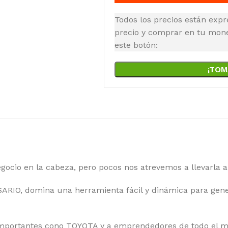
Todos los precios están expr
precio y comprar en tu moned
este botón:
¡TOM
ocio en la cabeza, pero pocos nos atrevemos a llevarla a
IO, domina una herramienta fácil y dinámica para gener
mportantes cono TOYOTA y a emprendedores de todo el m