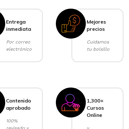
Entrega
Mejores
inmediata
precios
Por correo
Cuidamos
electrónico
tu bolsillo
Contenido
1,300+
aprobado
Cursos
Online
100%
revisado y
y