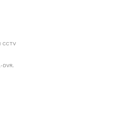
N CCTV
a-DVR.