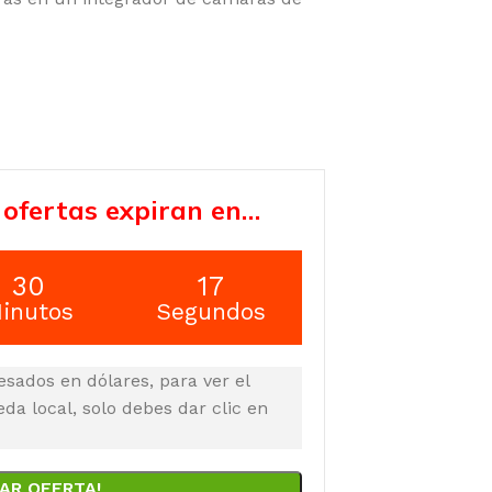
 ofertas expiran en…
30
16
inutos
Segundos
esados en dólares, para ver el
a local, solo debes dar clic en
AR OFERTA!