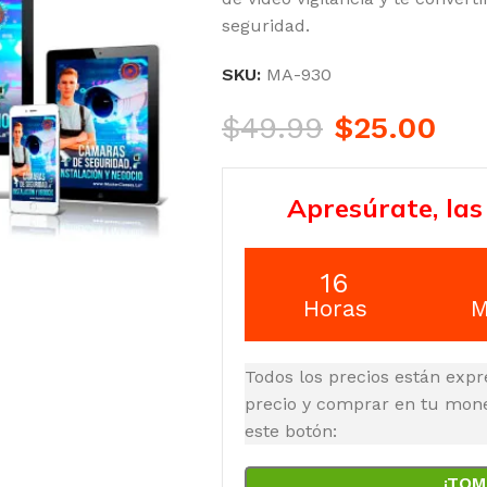
seguridad.
SKU:
MA-930
$
49.99
$
25.00
Apresúrate, las
16
Horas
M
Todos los precios están expr
precio y comprar en tu moned
este botón:
¡TOM