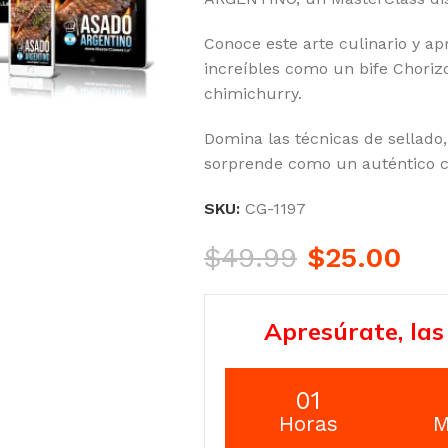
Conoce este arte culinario y a
increíbles como un bife Chori
chimichurry.
Domina las técnicas de sellado
sorprende como un auténtico c
SKU:
CG-1197
$
49.99
$
25.00
Apresúrate, las
01
Horas
M