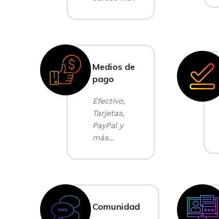
Medios de
pago
Efectivo,
Tarjetas,
PayPal y
más...
Comunidad