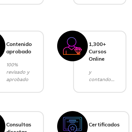
Contenido
1,300+
aprobado
Cursos
Online
100%
revisado y
y
aprobado
contando...
Consultas
Certificados
directas