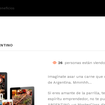
eneficios
ENTINO
26
personas están viendo
Imagínate asar una carne que c
de Argentina. Mmmhh…
Si eres amante de la parrilla, t
espíritu emprendedor, no te p
ARGENTINO, un MasterClass dis