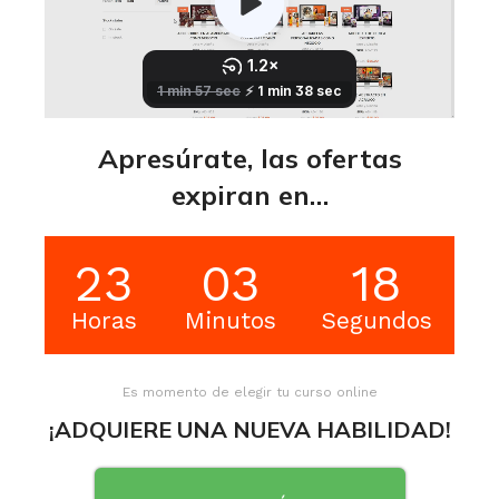
Apresúrate, las ofertas
expiran en…
23
03
18
Horas
Minutos
Segundos
Es momento de elegir tu curso online
¡ADQUIERE UNA NUEVA HABILIDAD!